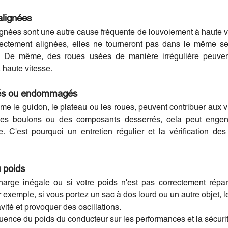
alignées
nées sont une autre cause fréquente de louvoiement à haute vi
orrectement alignées, elles ne tourneront pas dans le même s
e. De même, des roues usées de manière irrégulière peuven
 haute vitesse.
rés ou endommagés
e le guidon, le plateau ou les roues, peuvent contribuer aux vi
e des boulons ou des composants desserrés, cela peut engend
e. C'est pourquoi un entretien régulier et la vérification de
u poids
arge inégale ou si votre poids n'est pas correctement répart
ar exemple, si vous portez un sac à dos lourd ou un autre objet,
vité et provoquer des oscillations.
fluence du poids du conducteur sur les performances et la sécurit