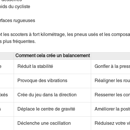
ids du cycliste
urfaces rugueuses
 et les scooters à fort kilométrage, les pneus usés et les compos
s plus fréquentes.
Comment cela crée un balancement
e
Réduit la stabilité
Gonfler à la pre
Provoque des vibrations
Réaligner les ro
ixés
Crée du jeu dans la direction
Resserrer les c
s
Déplace le centre de gravité
Améliorer la post
Déclenche une oscillation
Réduisez votre v