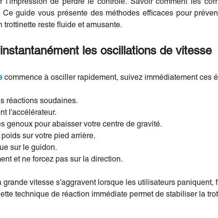
l'impression de perdre le contrôle. Savoir comment les corr
le. Ce guide vous présente des méthodes efficaces pour préven
 trottinette reste fluide et amusante.
stantanément les oscillations de vitesse
e
commence à osciller rapidement, suivez immédiatement ces é
es réactions soudaines.
 l'accélérateur.
s genoux pour abaisser votre centre de gravité.
oids sur votre pied arrière.
e sur le guidon.
t et ne forcez pas sur la direction.
à grande vitesse s'aggravent lorsque les utilisateurs paniquent,
Cette technique de réaction immédiate permet de stabiliser la trot