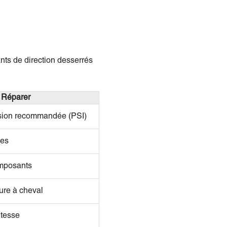
ants de direction desserrés
Réparer
ssion recommandée (PSI)
ues
omposants
ure à cheval
itesse