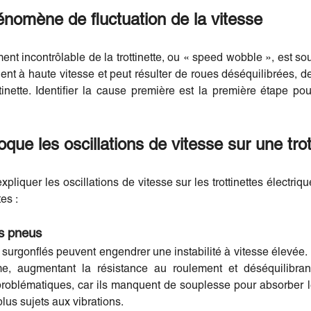
nomène de fluctuation de la vitesse
t incontrôlable de la trottinette, ou « speed wobble », est s
quent à haute vitesse et peut résulter de roues déséquilibrées, 
tinette. Identifier la cause première est la première étape po
que les oscillations de vitesse sur une trot
pliquer les oscillations de vitesse sur les trottinettes électri
es :
es pneus
urgonflés peuvent engendrer une instabilité à vitesse élevée. 
, augmentant la résistance au roulement et déséquilibrant
problématiques, car ils manquent de souplesse pour absorber le
plus sujets aux vibrations.