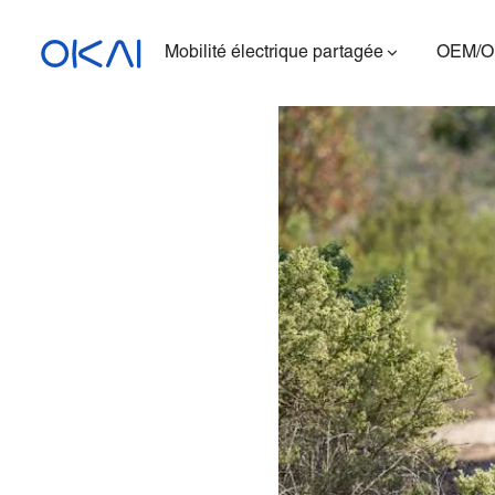
Mobilité électrique partagée
OEM/
Trottinettes électriques
Vélos électriques
Trottinette électrique
assise
ES400A
Station de charge