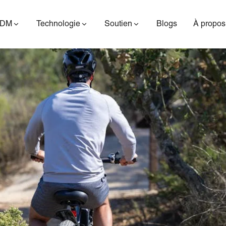
ODM
Technologie
Soutien
Blogs
À propos
ES400AV2
ES410
ES6