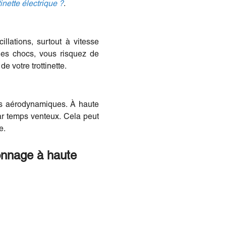
inette électrique ?
.
lations, surtout à vitesse
 les chocs, vous risquez de
de votre trottinette.
rces aérodynamiques. À haute
 par temps venteux. Cela peut
e.
onnage à haute