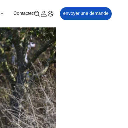
Contactez-nous
envoyer une demande
00P
ES700