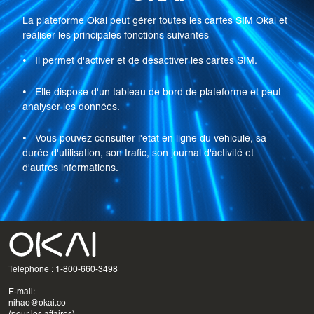
La plateforme Okai peut gérer toutes les cartes SIM Okai et
réaliser les principales fonctions suivantes
•
Il permet d'activer et de désactiver les cartes SIM.
•
Elle dispose d'un tableau de bord de plateforme et peut
analyser les données.
•
Vous pouvez consulter l'état en ligne du véhicule, sa
durée d'utilisation, son trafic, son journal d'activité et
d'autres informations.
Téléphone : 1-800-660-3498
E-mail:
nihao@okai.co