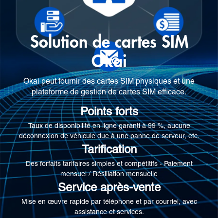
Solution de cartes SIM
Okai
Okai peut fournir des cartes SIM physiques et une
plateforme de gestion de cartes SIM efficace.
Points forts
Taux de disponibilité en ligne garanti à 99 %, aucune
déconnexion de véhicule due à une panne de serveur, etc.
Tarification
Des forfaits tarifaires simples et compétitifs - Paiement
mensuel / Résiliation mensuelle
Service après-vente
Mise en œuvre rapide par téléphone et par courriel, avec
assistance et services.