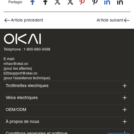
Partager
Article précédent
Article suivant
Téléphone : 1-800-660-3498
E-mail:
nihao@okai.co
(pour les affaires)
b2bsupport@okai.co
(pour l'assistance technique)
Trottinettes électriques
Vélos électriques
ES400A
OEM/ODM
EB100B
ES410
À propos de nous
SV3
EB300
ES600P
Conditions générales et politique
Introduction