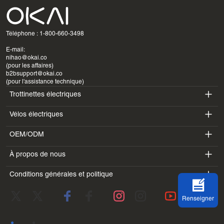
Téléphone : 1-800-660-3498
E-mail:
nihao@okai.co
(pour les affaires)
b2bsupport@okai.co
(pour l'assistance technique)
Trottinettes électriques
Vélos électriques
ES400A
OEM/ODM
EB100B
ES410
À propos de nous
SV3
EB300
ES600P
Conditions générales et politique
Introduction
BV5
EB100B V3
ES700
Conditions d'utilisation
Laboratoire
DK1
Renseigner
politique de confidentialité
Blogues
SS4