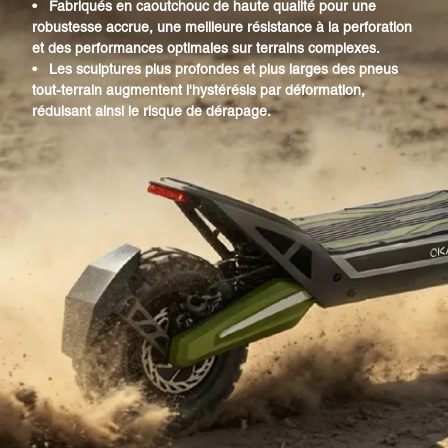
•
Fabriqués en caoutchouc de haute qualité pour une
robustesse accrue, une meilleure résistance à la perforation
et des performances optimales sur terrains complexes.
•
Les sculptures plus profondes et plus larges des pneus
tout-terrain augmentent l'hystérésis par déformation,
réduisant ainsi le risque de dérapage.