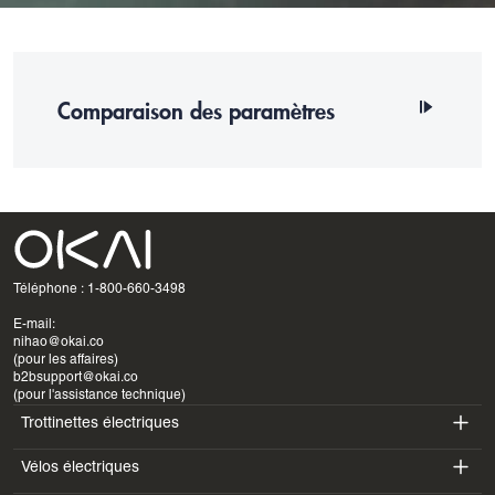
Comparaison des paramètres
UGS
Dimensions:
Matériaux du produit
Poids net
Téléphone : 1-800-660-3498
Vitesse maximale
E-mail:
nihao@okai.co
Gamme
(pour les affaires)
b2bsupport@okai.co
Adaptation au terrain
(pour l'assistance technique)
Trottinettes électriques
Niveau d'étanchéité
Vélos électriques
ES400A
Temps de charge