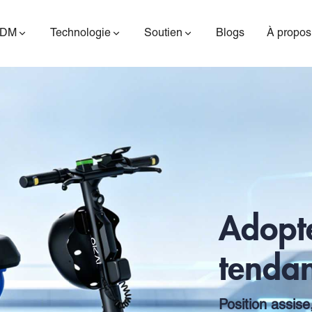
ODM
Technologie
Soutien
Blogs
À propos
ES400AV2
ES410
ES6
Adopte
tenda
Position assise