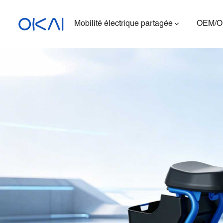
Mobilité électrique partagée
OEM/
Trottinettes électriques
Vélos électriques
Trottinette électrique
assise
ES400A
Station de charge