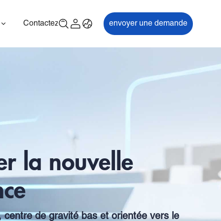
Contactez-nous
envoyer une demande
00P
ES700
r la nouvelle
nce
, centre de gravité bas et orientée vers le