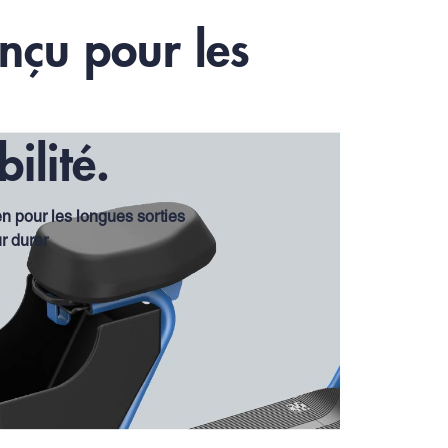
nçu pour les
.
ilité.
n pour les longues sorties
r durer