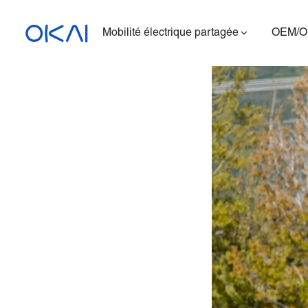
Mobilité électrique partagée
OEM/
Trottinettes électriques
Vélos électriques
Trottinette électrique
assise
ES400A
Station de charge