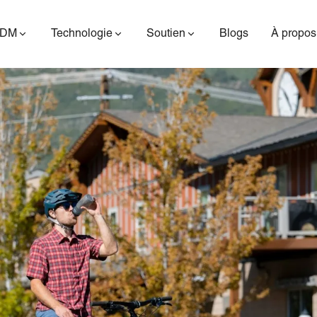
ODM
Technologie
Soutien
Blogs
À propos
ES400AV2
ES410
ES6