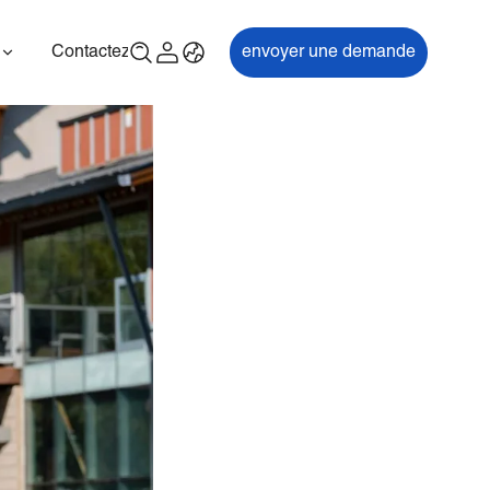
Contactez-nous
envoyer une demande
00P
ES700