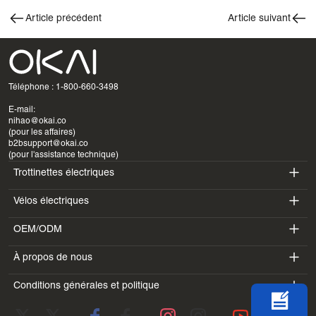
Article précédent
Article suivant
Téléphone : 1-800-660-3498
E-mail:
nihao@okai.co
(pour les affaires)
b2bsupport@okai.co
(pour l'assistance technique)
Trottinettes électriques
Vélos électriques
ES400A
OEM/ODM
EB100B
ES410
À propos de nous
SV3
EB300
ES600P
Conditions générales et politique
Introduction
BV5
EB100B V3
ES700
Conditions d'utilisation