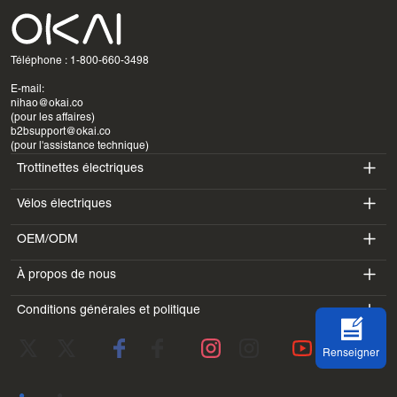
Téléphone : 1-800-660-3498
E-mail:
nihao@okai.co
(pour les affaires)
b2bsupport@okai.co
(pour l'assistance technique)
Trottinettes électriques
Vélos électriques
ES400A
OEM/ODM
EB100B
ES410
À propos de nous
SV3
EB300
ES600P
Conditions générales et politique
Introduction
BV5
EB100B V3
ES700
Conditions d'utilisation
Laboratoire
DK1
Renseigner
politique de confidentialité
Blogues
SS4