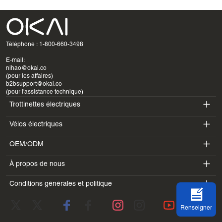
Téléphone : 1-800-660-3498
E-mail:
nihao@okai.co
(pour les affaires)
b2bsupport@okai.co
(pour l'assistance technique)
Trottinettes électriques
Vélos électriques
ES400A
OEM/ODM
EB100B
ES410
À propos de nous
SV3
EB300
ES600P
Conditions générales et politique
Introduction
BV5
EB100B V3
ES700
Conditions d'utilisation
Laboratoire
DK1
Renseigner