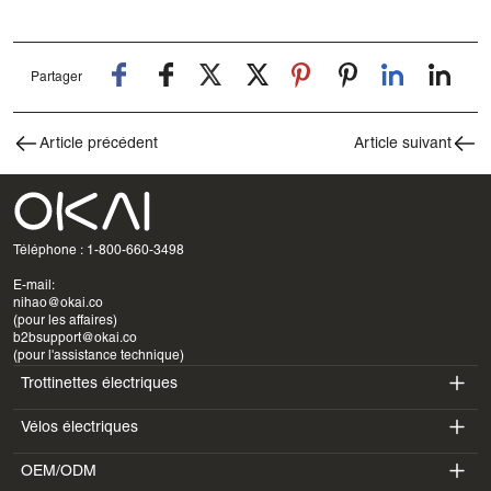
Partager
Article précédent
Article suivant
Téléphone : 1-800-660-3498
E-mail:
nihao@okai.co
(pour les affaires)
b2bsupport@okai.co
(pour l'assistance technique)
Trottinettes électriques
Vélos électriques
ES400A
OEM/ODM
EB100B
ES410