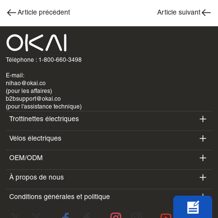
Article précédent
Article suivant
Téléphone : 1-800-660-3498
E-mail:
nihao@okai.co
(pour les affaires)
b2bsupport@okai.co
(pour l'assistance technique)
Trottinettes électriques
Vélos électriques
ES400A
OEM/ODM
EB100B
ES410
À propos de nous
SV3
EB300
ES600P
Conditions générales et politique
Introduction
BV5
EB100B V3
ES700
Conditions d'utilisation