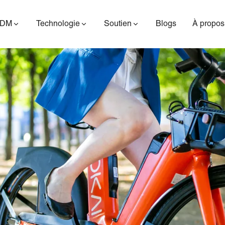
ODM
Technologie
Soutien
Blogs
À propos
ES400AV2
ES410
ES6