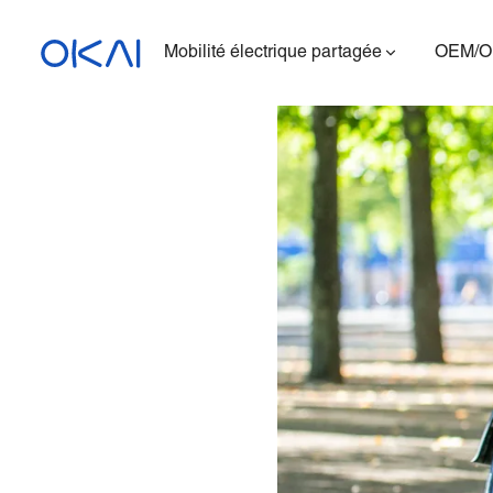
Mobilité électrique partagée
OEM/
Trottinettes électriques
Vélos électriques
Trottinette électrique
assise
ES400A
Station de charge