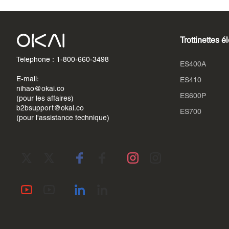
Trottinettes é
Téléphone : 1-800-660-3498
ES400A
E-mail:
ES410
nihao@okai.co
ES600P
(pour les affaires)
b2bsupport@okai.co
ES700
(pour l'assistance technique)