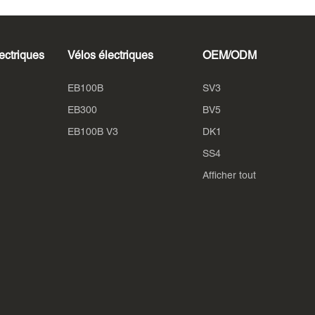
lectriques
Vélos électriques
OEM/ODM
EB100B
SV3
EB300
BV5
EB100B V3
DK1
SS4
Afficher tout