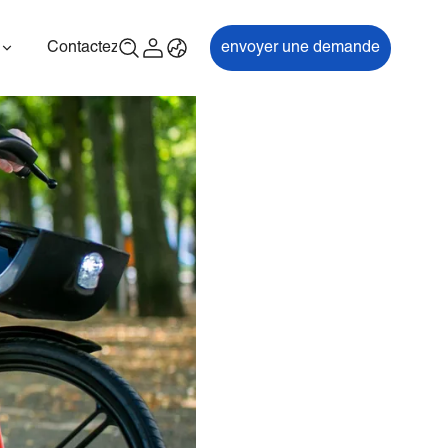
Contactez-nous
envoyer une demande
00P
ES700