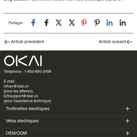
Partager
Article précédent
Article suivant
Téléphone : 1-800-660-3498
E-mail:
nihao@okai.co
(pour les affaires)
b2bsupport@okai.co
(pour l'assistance technique)
Trottinettes électriques
Vélos électriques
ES400A
OEM/ODM
EB100B
ES410